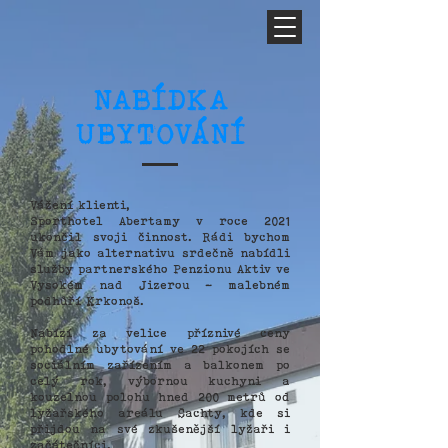
NABÍDKA
UBYTOVÁNÍ
Vážení klienti,
Sporthotel Abertamy v roce 2021
ukončil svoji činnost. Rádi bychom
Vám jako alternativu srdečně nabídli
služby partnerského Penzionu Aktiv ve
Vysokém nad Jizerou - malebném
podhůří Krkonoš.
Nabízí za velice příznivé ceny
pohodlné ubytování ve 22 pokojích se
sociálním zařízením a balkonem po
celý rok, výbornou kuchyni a
kouzelnou polohu hned 200 metrů od
lyžařského areálu Šachty, kde si
přijdou na své zkušenější lyžaři i
začátečníci.