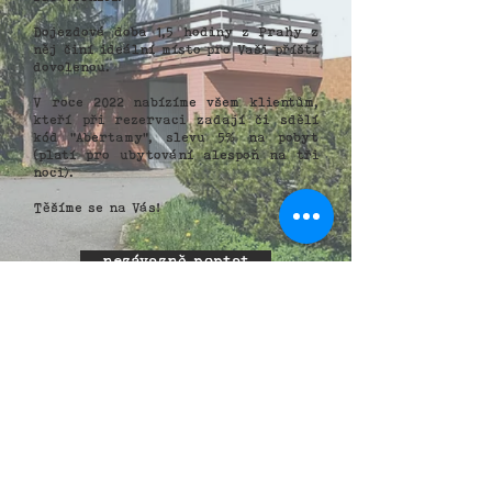
Dojezdová doba 1,5 hodiny z Prahy z
něj činí ideální místo pro Vaši příští
dovolenou.
V roce 2022 nabízíme všem klientům,
kteří při rezervaci zadají či sdělí
kód "Abertamy", slevu 5% na pobyt
(platí pro ubytování alespoň na tři
noci).
Těšíme se na Vás!
nezávazně poptat